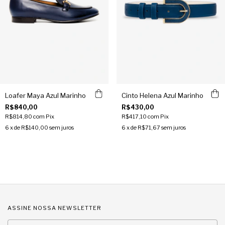
Loafer Maya Azul Marinho
Cinto Helena Azul Marinho
R$840,00
R$430,00
R$814,80
com
Pix
R$417,10
com
Pix
6
x de
R$140,00
sem juros
6
x de
R$71,67
sem juros
ASSINE NOSSA NEWSLETTER